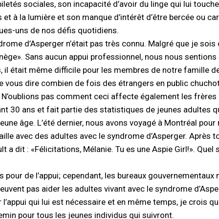
etés sociales, son incapacité d’avoir du linge qui lui touche, 
s et à la lumière et son manque d’intérêt d’être bercée ou ca
ques-uns de nos défis quotidiens.
yndrome d’Asperger n’était pas très connu. Malgré que je sois
anège». Sans aucun appui professionnel, nous nous sentions 
is, il était même difficile pour les membres de notre famille 
e vous dire combien de fois des étrangers en public chuchot
. N’oublions pas comment ceci affecte également les frères
t 30 ans et fait partie des statistiques de jeunes adultes qu
jeune âge. L’été dernier, nous avons voyagé à Montréal pour
vaille avec des adultes avec le syndrome d’Asperger. Après t
ult a dit : «Félicitations, Mélanie. Tu es une Aspie Girl!». Qu
s pour de l’appui; cependant, les bureaux gouvernementaux n
euvent pas aider les adultes vivant avec le syndrome d’Aspe
r l’appui qui lui est nécessaire et en même temps, je crois que
emin pour tous les jeunes individus qui suivront.