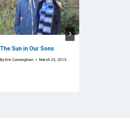
The Sun in Our Sons
A Perfect 
Cannot be 
By
Erin Cunningham
March 25, 2015
By
Erin Cunningh