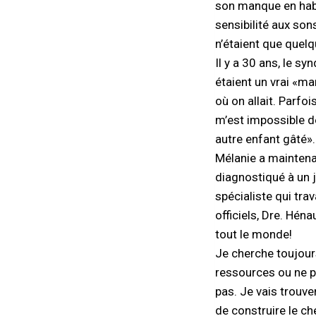
son manque en habil
sensibilité aux son
n’étaient que quel
Il y a 30 ans, le s
étaient un vrai «m
où on allait. Parfo
m’est impossible d
autre enfant gâté»
Mélanie a maintenan
diagnostiqué à un 
spécialiste qui tra
officiels, Dre. Héna
tout le monde!
Je cherche toujour
ressources ou ne p
pas. Je vais trouve
de construire le ch