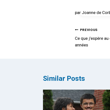
par Joanne de Corb
Post
PREVIOUS
Ce que j’espère au
navigation
années
Similar Posts