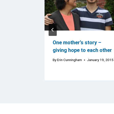
lped My
One mother’s story –
ture
giving hope to each other
By
Erin Cunningham
January 19, 2015