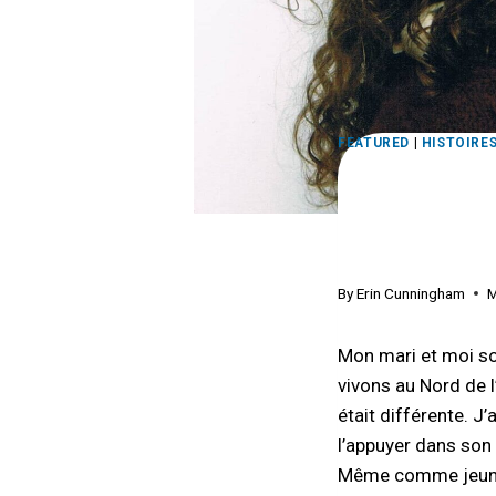
FEATURED
|
HISTOIRE
Ce que j’
années
By
Erin Cunningham
M
Mon mari et moi so
vivons au Nord de l
était différente. J’
l’appuyer dans so
Même comme jeune f