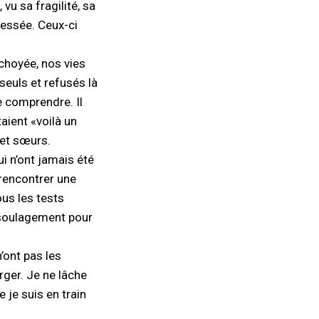
vu sa fragilité, sa
ressée. Ceux-ci
 choyée, nos vies
seuls et refusés là
de comprendre. Il
aient «voilà un
 et sœurs.
i n’ont jamais été
 rencontrer une
ous les tests
el soulagement pour
’ont pas les
rger. Je ne lâche
 je suis en train